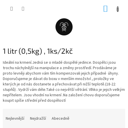
Přejít
NÁKUP
na
obsah
KOŠÍK
1 litr (0,5kg) , 1ks/2kč
Ideální na krmení.Jedná se o mladé dospělé jedince. Dospělci jsou
trochu náchylnější na manipulace a změny prostředí. Prodáváme je
proto levněji abychom vám tím kompenzovali jejich případné úhyny.
Doporučujeme je dávat do boxu v menším množství , proložky ve
kterých je od nás dostanete a přechovávat při nižší teplotě.(18-22
stupňů) . Vydrží vám déle.Také co největší větrání. Vlhko je jejich velkým
nepřítelem. Jsou vhodní na krmení .Na založení chovu doporučujeme
koupit spíše střední před dospělostí
Ř
a
Nejlevnější
Nejdražší
Abecedně
z