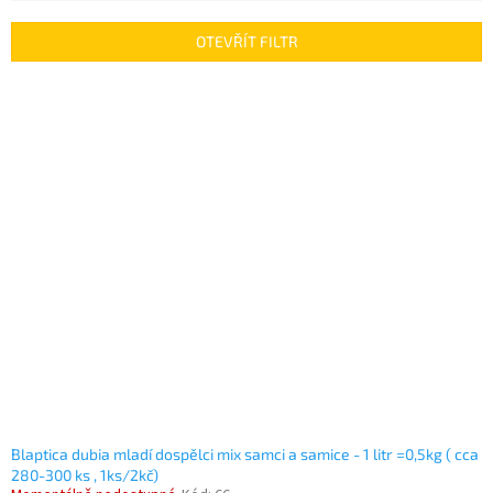
e
n
OTEVŘÍT FILTR
í
p
V
r
ý
o
p
d
i
u
s
k
p
t
r
ů
o
d
u
k
t
ů
Blaptica dubia mladí dospělci mix samci a samice - 1 litr =0,5kg ( cca
280-300 ks , 1ks/2kč)