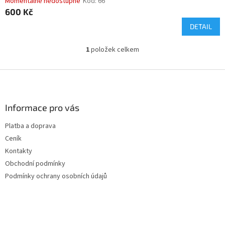
Momentálně nedostupné
Kód:
66
600 Kč
DETAIL
1
položek celkem
O
v
l
Z
á
á
d
p
a
a
Informace pro vás
c
t
í
Platba a doprava
í
p
Ceník
r
v
Kontakty
k
Obchodní podmínky
y
Podmínky ochrany osobních údajů
v
ý
p
i
s