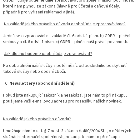
Osobní údaje budeme dále zpracovávat pro splnění našich povinností,
které nám plynou ze zákona (hlavně pro účetní a daňové účely,
případně pro vyřízení reklamací a jiné).
Na základě jakého právního důvodu osobní údaje zpracováváme?
Jedná se o zpracování na základě čl. 6 odst. 1 písm. b) GDPR – plnění
smlouvy a čl. 6 odst. 1 písm. c) GDPR – plnění naší právní povinnosti.
Jak dlouho budeme osobní údaje zpracovávat?
Po dobu plnění naší služby a poté měsíc od posledního poskytnutí
takové služby nebo dodání zboží.
C.
Newslettery (obchodní sdělení)
Pokud jste nakupující zákazník a nezakázali jste nám to při nákupu,
použijeme vaši e-mailovou adresu pro rozesílku našich novinek.
Na základě jakého právního důvodu?
Umožňuje nám to ust. § 7 odst. 3 zákona č. 480/2004 Sb., o některých
službách informační společnosti, pokud jste nám to při nákupu