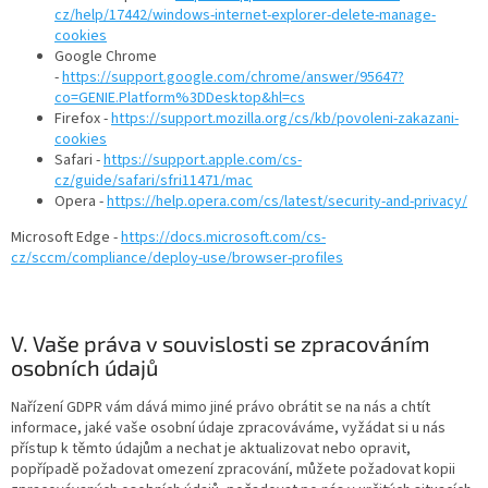
cz/help/17442/windows-internet-explorer-delete-manage-
cookies
Google Chrome
-
https://support.google.com/chrome/answer/95647?
co=GENIE.Platform%3DDesktop&hl=cs
Firefox -
https://support.mozilla.org/cs/kb/povoleni-zakazani-
cookies
Safari -
https://support.apple.com/cs-
cz/guide/safari/sfri11471/mac
Opera -
https://help.opera.com/cs/latest/security-and-privacy/
Microsoft Edge -
https://docs.microsoft.com/cs-
cz/sccm/compliance/deploy-use/browser-profiles
V. Vaše práva v souvislosti se zpracováním
osobních údajů
Nařízení GDPR vám dává mimo jiné právo obrátit se na nás a chtít
informace, jaké vaše osobní údaje zpracováváme, vyžádat si u nás
přístup k těmto údajům a nechat je aktualizovat nebo opravit,
popřípadě požadovat omezení zpracování, můžete požadovat kopii