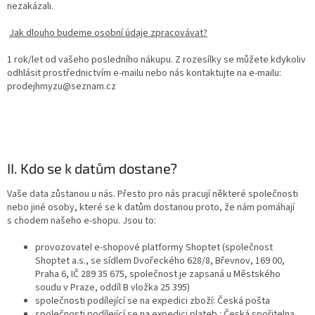
nezakázali.
Jak dlouho budeme osobní údaje zpracovávat?
1 rok/let od vašeho posledního nákupu. Z rozesílky se můžete kdykoliv
odhlásit prostřednictvím e-mailu nebo nás kontaktujte na e-mailu:
prodejhmyzu@seznam.cz
II. Kdo se k datům dostane?
Vaše data zůstanou u nás. Přesto pro nás pracují některé společnosti
nebo jiné osoby, které se k datům dostanou proto, že nám pomáhají
s chodem našeho e-shopu. Jsou to:
provozovatel e-shopové platformy Shoptet (společnost
Shoptet a.s., se sídlem Dvořeckého 628/8, Břevnov, 169 00,
Praha 6, IČ 289 35 675, společnost je zapsaná u Městského
soudu v Praze, oddíl B vložka 25 395)
společnosti podílející se na expedici zboží: Česká pošta
společnosti podílející se na expedici plateb : Česká spořitelna