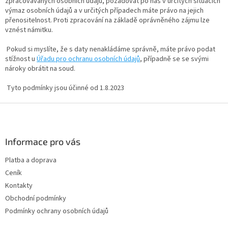
zpracovávaných osobních údajů, požadovat po nás v určitých situacích
výmaz osobních údajů a v určitých případech máte právo na jejich
přenositelnost. Proti zpracování na základě oprávněného zájmu lze
vznést námitku.
Pokud si myslíte, že s daty nenakládáme správně, máte právo podat
stížnost u
Úřadu pro ochranu osobních údajů
, případně se se svými
nároky obrátit na soud.
Tyto podmínky jsou účinné od 1.8.2023
Z
á
p
a
Informace pro vás
t
Platba a doprava
í
Ceník
Kontakty
Obchodní podmínky
Podmínky ochrany osobních údajů