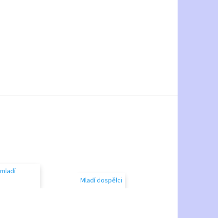
 mladí
Mladí dospělci