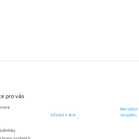
e pro vás
prava
Mix velcí+
Střední 3-4cm
dospělci
podmínky
chrany osobních