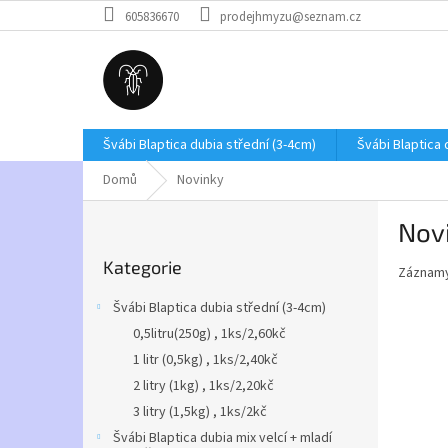
Přejít
605836670
prodejhmyzu@seznam.cz
na
obsah
Švábi Blaptica dubia střední (3-4cm)
Švábi Blaptica 
Domů
Novinky
P
Nov
o
Přeskočit
s
Kategorie
kategorie
Záznamy
t
r
Švábi Blaptica dubia střední (3-4cm)
a
0,5litru(250g) , 1ks/2,60kč
n
1 litr (0,5kg) , 1ks/2,40kč
n
í
2 litry (1kg) , 1ks/2,20kč
p
3 litry (1,5kg) , 1ks/2kč
a
Švábi Blaptica dubia mix velcí + mladí