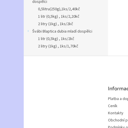
n
dospělci
e
0,5litru(250g),1ks/2,40kč
l
1 litr (0,5kg) , 1ks/2,20kč
2 litry (1kg) , 1ks/2kč
Švábi Blaptica dubia mladí dospělci
1 litr (0,5kg) , 1ks/2kč
2 litry (1kg) , 1ks/1,70kč
Z
á
p
a
t
Informac
í
Platba a do
Ceník
Kontakty
Obchodní 
Podmínky o