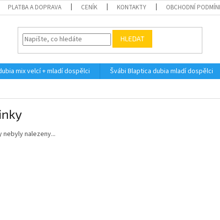
PLATBA A DOPRAVA
CENÍK
KONTAKTY
OBCHODNÍ PODMÍN
HLEDAT
dubia mix velcí + mladí dospělci
Švábi Blaptica dubia mladí dospělci
inky
 nebyly nalezeny...